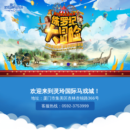
欢迎来到灵玲国际马戏城！
地址：厦门市集美区杏林杏锦路366号
客服热线：0592-3753999