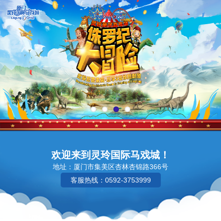
欢迎来到灵玲国际马戏城！
地址：厦门市集美区杏林杏锦路366号
客服热线：0592-3753999