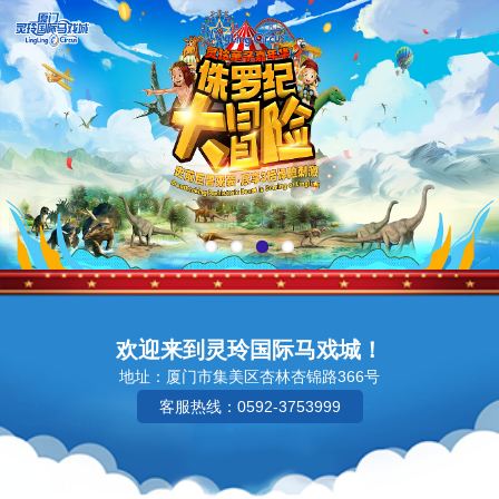
欢迎来到灵玲国际马戏城！
地址：厦门市集美区杏林杏锦路366号
客服热线：0592-3753999